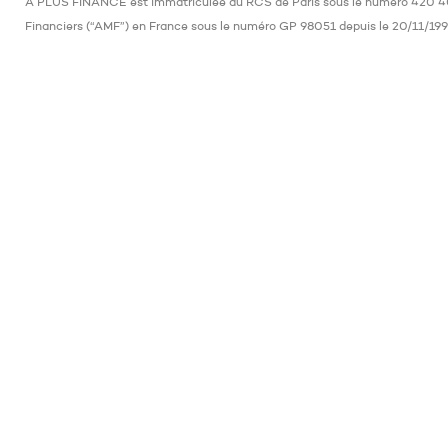
A PLUS FINANCE est immatriculée au RCS de Paris sous le numéro 420 400 
Financiers (“AMF”) en France sous le numéro GP 98051 depuis le 20/11/199