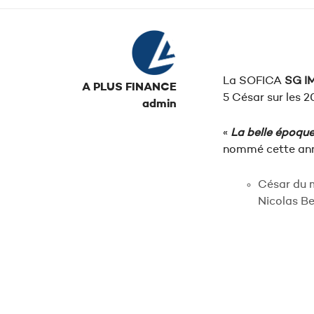
La SOFICA
SG I
A PLUS FINANCE
5 César sur les 2
admin
«
La belle époqu
nommé cette ann
César du m
Nicolas B