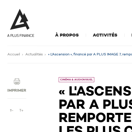
À PROPOS
ACTIVITÉS
Accueil
Actualités
« L'Ascension », financé par A PLUS IMAGE 7, rempor
CINÉMA & AUDIOVISUEL
« L'ASCENS
IMPRIMER
PAR A PLUS
REMPORTE 
LES PLUS 